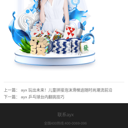
上一篇：
ayx 玩出未来！儿童拼接泡沫滑梯追随时尚潮流前沿
下一篇：
ayx 乒乓球台内翻挑技巧
联系ayx
全国400热线:400-0069-096