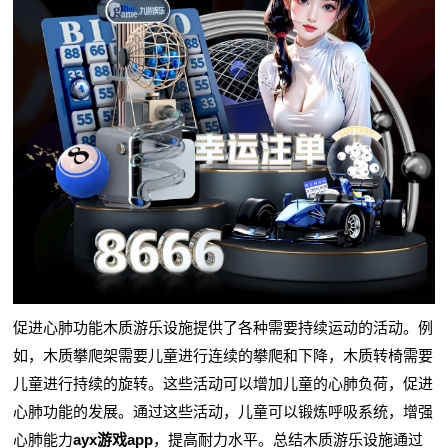
促进心肺功能木质游乐设施提供了各种需要持续运动的活动。例
如，木质攀爬架需要儿童进行连续的攀爬和下降，木质转椅需要
儿童进行持续的旋转。这些活动可以增加儿童的心肺负荷，促进
心肺功能的发展。通过这些活动，儿童可以锻炼呼吸系统，增强
心肺能力
ayx游戏app
，提高耐力水平。总结木质游乐设施通过