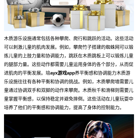
木质游乐设施通常包括各种攀爬、爬行和跳跃的活动。这些活动
可以刺激儿童的肌肉发展。例如，攀爬竹子搭建的蜘蛛网可以锻
炼儿童的上肢力量和协调能力，跳跃在木质跳板上可以锻炼儿童
的腿部力量。这些动作都需要儿童运用身体的各个部分，从而促
进肌肉的平衡发展。培
ayx游戏app
养平衡感和协调能力木质游
乐设施往往有各种平衡和协调的挑战。例如，木质攀爬墙需要儿
童通过协调双手和双脚的动作来攀爬。木质秋千和滑梯则需要儿
童掌握平衡感，以保持稳定并避免摔倒。这些活动在儿童玩耍中
培养了他们的平衡感和协调能力，提高了身体的控制能力。