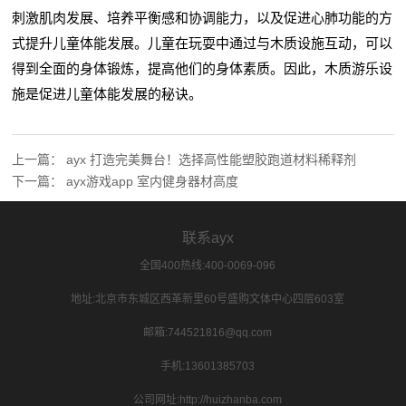
刺激肌肉发展、培养平衡感和协调能力，以及促进心肺功能的方
式提升儿童体能发展。儿童在玩耍中通过与木质设施互动，可以
得到全面的身体锻炼，提高他们的身体素质。因此，木质游乐设
施是促进儿童体能发展的秘诀。
上一篇：
ayx 打造完美舞台！选择高性能塑胶跑道材料稀释剂
下一篇：
ayx游戏app 室内健身器材高度
联系ayx
全国400热线:400-0069-096
地址:北京市东城区西革新里60号盛购文体中心四层603室
邮箱:744521816@qq.com
手机:13601385703
公司网址:http://huizhanba.com