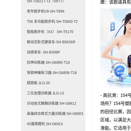
SH-T5921T-T3（V9TT）
磨：该跑道具有
老年跑步机V9-SH-T899
T56 多功能跑步机-SH-T5600-T2
智能跑步机（X3）-SH-T5170
联动式卧式健身车-SH-B5836R
动感单车- SH-B399P
拉伸训练器-SH-G6890-T18
背部伸展练习器-SH-G6858-T18
跷跷板 JLG-20
三位坐蹬训练器 JLG-13
- 高抗滑：1
场所？154号
分动坐式推胸训练器 SH-G8912
的田径比赛，因
高端综合框式力量训练器 SH-G8903
区域，以满足大
45度顺蹬机 SH-G6914
滑能。它适用于