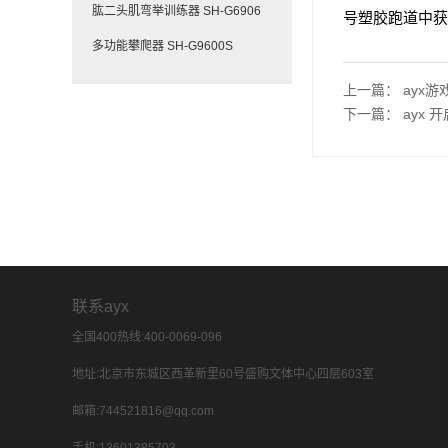
肱二头肌弯举训练器 SH-G6906
号塑胶跑道中获
多功能攀爬器 SH-G9600S
上一篇：
ayx
下一篇：
ayx
联系ayx
全国400热线:400-0069-096
地址:北京市东城区西革新里60号盛购文体中心四层603室
邮箱:744521816@qq.com