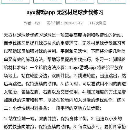
ayx游戏app 无器材足球步伐练习
作者：ayx
发布时间：2026-05-17
112次浏览
无器材足球步伐练习足球是一项需要高度协调和敏捷性的运动，
而步伐练习是提升球员技术的重要环节。无器材足球步伐练习可
以帮助球员加强对球的控制、平衡和灵活性。下面将介绍几种简
单又有效的练习方法，帮助球员提高步伐技巧。练习一：脚踩轮
胎材料准备：一个轮胎方法步骤：1.
ayx游戏app
将轮胎平放在
场地上，站在轮胎旁边，双脚并拢。2. 跳进轮胎，迅速跳出，然
后再跳进。保持连续的动作。3. 练习时，可以尝试用不同的脚进
入轮胎，包括左脚、右脚以及交替使用。4. 增加难度的方法是增
加跳跃的速度和频率，以及在轮胎内加入灵活的步伐动作。练习
二：小步快跑材料准备：一段平坦的空地方法步骤：
1. 站在空地一端，双脚并拢，保持身体平衡。2. 迅速以小步的
形式快速向前跑，保持连续的动作。3. 每次迈步时，要将脚掌抬